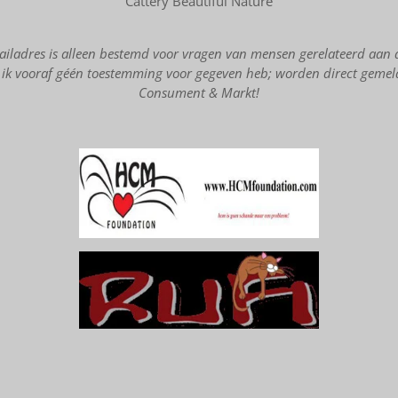
Cattery Beautiful Nature
ailadres is alleen bestemd voor vragen van mensen gerelateerd aan d
ik vooraf géén toestemming voor gegeven heb; worden direct gemeld 
Consument & Markt!