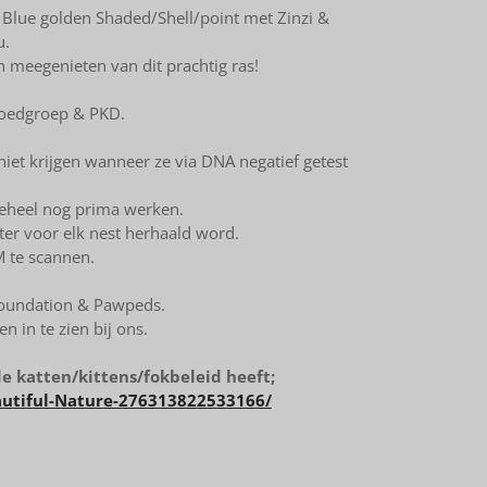
& Blue golden Shaded/Shell/point met Zinzi &
u.
n meegenieten van dit prachtig ras!
Bloedgroep & PKD.
 niet krijgen wanneer ze via DNA negatief getest
lgeheel nog prima werken.
iter voor elk nest herhaald word.
M te scannen.
Foundation & Pawpeds.
 in te zien bij ons.
de katten/kittens/fokbeleid heeft;
utiful-Nature-276313822533166/