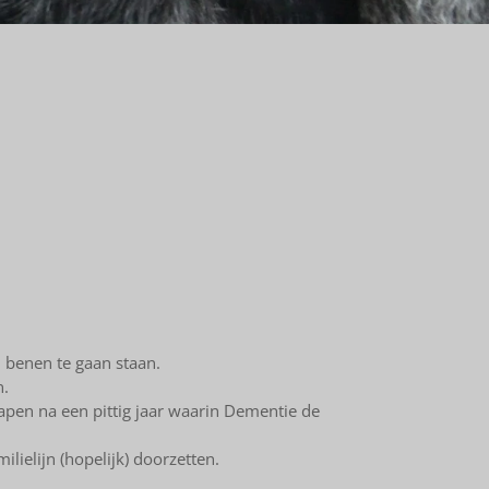
n benen te gaan staan.
n.
pen na een pittig jaar waarin Dementie de
ielijn (hopelijk) doorzetten.