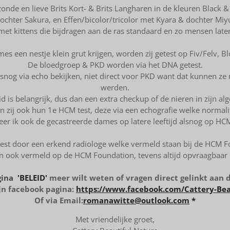
zonde en lieve Brits Kort- & Brits Langharen in de kleuren Black 
ochter Sakura, en Effen/bicolor/tricolor met Kyara & dochter Miy
met kittens die bijdragen aan de ras standaard en zo mensen late
es een nestje klein grut krijgen, worden zij getest op Fiv/Felv, 
De bloedgroep & PKD worden via het DNA getest.
 alsnog via echo bekijken, niet direct voor PKD want dat kunnen ze
werden.
 is belangrijk, dus dan een extra checkup of de nieren in zijn a
ijgen zij ook hun 1e HCM test, deze via een echografie welke normal
er ik ook de gecastreerde dames op latere leeftijd alsnog op HC
st door een erkend radiologe welke vermeld staan bij de HCM 
n ook vermeld op de HCM Foundation, tevens altijd opvraagbaar en
gina
'BELEID'
meer wilt weten of vragen direct gelinkt aan 
n facebook pagina:
https://www.facebook.com/Cattery-Bea
Of via Email:
romanawitte@outlook.com
*
Met vriendelijke groet,