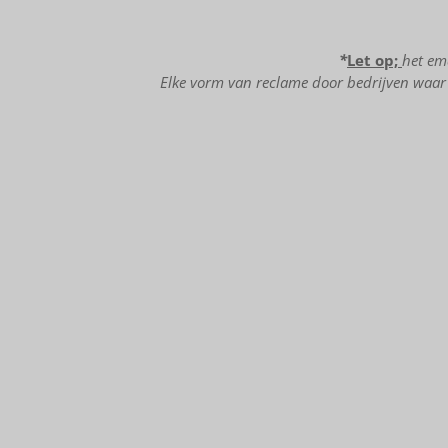
*
Let op;
het em
Elke vorm van reclame door bedrijven waar 