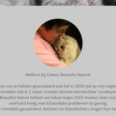
Welkom bij Cattery Beautiful Nature!
ijn zus te hebben geassisteerd was het in 2009 tijd op mijn eige
nmiddels heb ik 2 setjes 'moeder-dochter-kleindochter' rondlope
eautiful Nature hebben we helaas begin 2023 moeten laten insla
overhand kreeg met lichamelijke problemen tot gevolg.
inmiddels gecastreerd, dochters en kleindochters mogen hun famil