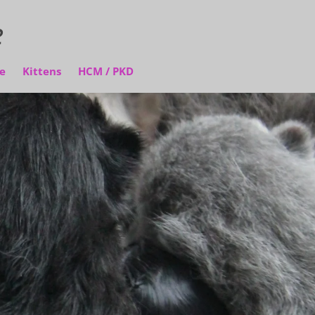
e
e
Kittens
HCM / PKD