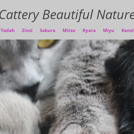
Cattery Beautiful Natur
Yadah
Zinzi
Sakura
Mitsu
Kyara
Miyu
Kenzi