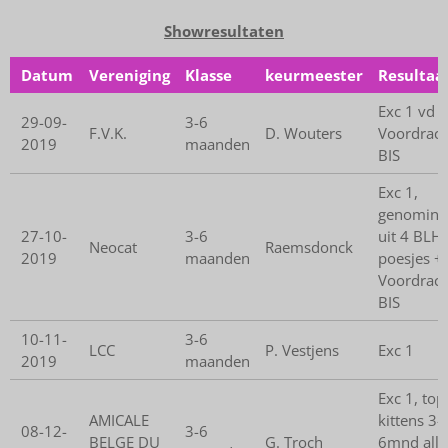
Showresultaten
Datum
Vereniging
Klasse
keurmeester
Resultaa
Exc 1 vd 2
29-09-
3-6
F.V.K.
D. Wouters
Voordrach
2019
maanden
BIS
Exc 1,
genomine
27-10-
3-6
uit 4 BLH
Neocat
Raemsdonck
2019
maanden
poesjes +
Voordrach
BIS
10-11-
3-6
LCC
P. Vestjens
Exc 1
2019
maanden
Exc 1, top
AMICALE
kittens 3-
08-12-
3-6
BELGE DU
G. Troch
6mnd alle