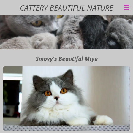
CATTERY BEAUTIFUL NATURE
Ga
direct
naar
de
hoofdinhoud
Smovy's Beautiful Miyu