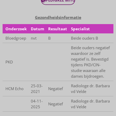
Gezondheidsinformatie
Onderzoek
Datum
Resultaat
Specialist
Bloedgroep
nvt
B
Beide ouders B
Beide ouders negatief
waardoor ze zelf
negatief is. Bevestigd
PKD
tijdens PKD/CIN-
studie waaraan alle
dames bijdroegen.
25-03-
Radiologe dr. Barbara
HCM Echo
Negatief
2021
vd Velde
04-11-
Radiologe dr. Barbara
Negatief
2025
vd Velde