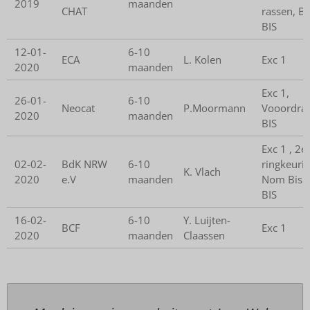
2019
maanden
CHAT
rassen, BI
BIS
12-01-
6-10
ECA
L. Kolen
Exc 1
2020
maanden
Exc 1,
26-01-
6-10
Neocat
P.Moormann
Vooordrac
2020
maanden
BIS
Exc 1 , 2e
02-02-
BdK NRW
6-10
ringkeurin
K. Vlach
2020
e.V
maanden
Nom Bis 
BIS
16-02-
6-10
Y. Luijten-
BCF
Exc 1
2020
maanden
Claassen