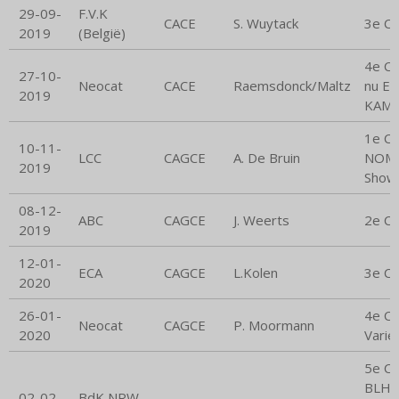
29-09-
F.V.K
CACE
S. Wuytack
3e C
2019
(België)
4e CA
27-10-
Neocat
CACE
Raemsdonck/Maltz
nu E
2019
KAMP
1e CA
10-11-
LCC
CAGCE
A. De Bruin
NOM B
2019
Show
08-12-
ABC
CAGCE
J. Weerts
2e C
2019
12-01-
ECA
CAGCE
L.Kolen
3e C
2020
26-01-
4e CA
Neocat
CAGCE
P. Moormann
2020
Variet
5e C
BLH, 
02-02-
BdK NRW