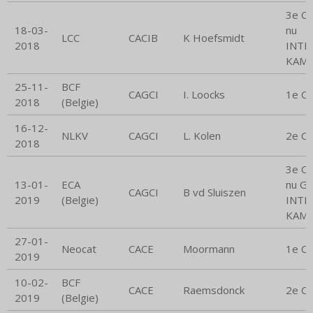
3e CA
18-03-
nu
LCC
CACIB
K Hoefsmidt
2018
INTE
KAMP
25-11-
BCF
CAGCI
I. Loocks
1e C
2018
(Belgie)
16-12-
NLKV
CAGCI
L. Kolen
2e C
2018
3e CA
13-01-
ECA
nu G
CAGCI
B vd Sluiszen
2019
(Belgie)
INTE
KAMP
27-01-
Neocat
CACE
Moormann
1e C
2019
10-02-
BCF
CACE
Raemsdonck
2e C
2019
(Belgie)