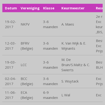
Datum
Vereniging
Klasse
Keurmeester
Resu
2e ri
19-02-
3-6
Exc 1
NKFV
A. Maes
2017
maanden
keurm
,BIS,
Beste
12-03-
BFRV
3-6
K. Van Wijk & E.
Exc 1
2017
(Belgie)
maanden
Wijnants
Prijs,
M. De
19-03-
3-6
Beste
LCC
Bruin/S.Maltz & C.
2017
maanden
BLH, 
Swierts
02-04-
BCC
3-6
Exc 1
S. Wuytack
2017
(Belgie)
maanden
Prijs
11-06-
ECA
6-9
L Wal
Exc 1
2017
(Belgie)
maanden