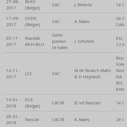
27-08-
BLKV
CAC
J. Weerts
1e C
2017
(Belgie)
17-09-
DVDK
2e CA
CAC
A. Maes
2017
(Belgie)
Colou
Geen
05-11-
Rasclub
Exc 1
punten
L Scholten
2017
BKH/BLH
12 m
te halen
Beste
Volw
12-11-
M de Bruin/S Maltz
Nom 
LCC
CAC
2017
& D Heyninck
fok. 
BIS. K
KAMP
14-01-
ECA
CACIB
B. vd Sluiszen
1e C
2018
(Belgie)
28-01-
Neocat
CACIB
A. Maes
2e C
2018